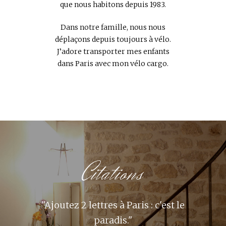
que nous habitons depuis 1983.
Dans notre famille, nous nous
déplaçons depuis toujours à vélo.
J’adore transporter mes enfants
dans Paris avec mon vélo cargo.
Citations
" Il n'y a pas de honte à préférer le
" La Côte d'Azur est la serre où on
"Ajoutez 2 lettres à Paris : c'est le
" Peut-être Paris ne vaut-il que
"Respirer Paris, cela conserve
cultive les racines. Paris est la
par ses provinciaux ? "
bonheur. "
paradis."
l'âme."