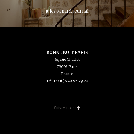
boutique où on vend les fleurs "
François Mauriac, La province
Victor Hugo, Les Misérables
Jules Renard, Journal
Albert Camus
Jean Cocteau
BONNE NUIT PARIS
63, rue Charlot
75003 Paris
France
Tél: +33 (0)6 40 95 79 20
Suivez-nous :